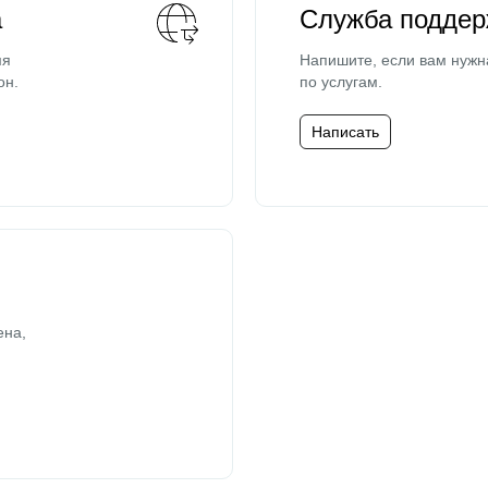
а
Служба поддер
мя
Напишите, если вам нужн
он.
по услугам.
Написать
ена,